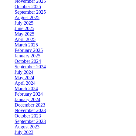
November 2025
October 2025
September 2025
August 2025
July 2025
June 2025
May 2025
April 2025
March 2025
February 2025
January 2025
October 2024
September 2024
July 2024
May 2024
April 2024
March 2024
February 2024
January 2024
December 2023
November 2023
October 2023
September 2023
August 2023
July 2023