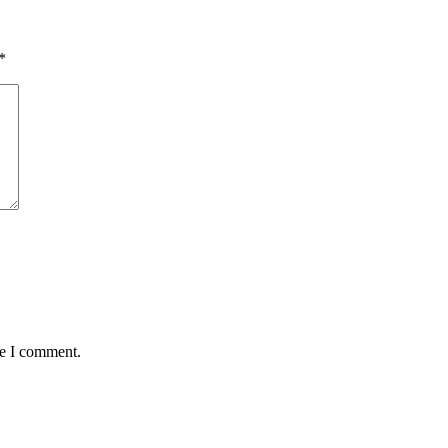
*
me I comment.