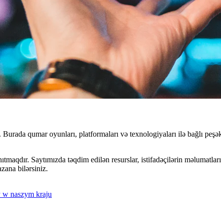
ir. Burada qumar oyunları, platformaları və texnologiyaları ilə bağlı pe
aqdır. Saytımızda təqdim edilən resurslar, istifadəçilərin məlumatları
zana bilərsiniz.
y w naszym kraju