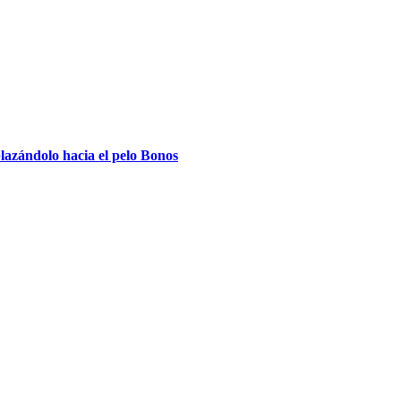
azándolo hacia el pelo Bonos