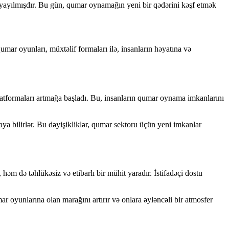
 yayılmışdır. Bu gün, qumar oynamağın yeni bir qədərini kəşf etmək
Qumar oyunları, müxtəlif formaları ilə, insanların həyatına və
platformaları artmağa başladı. Bu, insanların qumar oynama imkanlarını
aya bilirlər. Bu dəyişikliklər, qumar sektoru üçün yeni imkanlar
əm də təhlükəsiz və etibarlı bir mühit yaradır. İstifadəçi dostu
r oyunlarına olan marağını artırır və onlara əyləncəli bir atmosfer