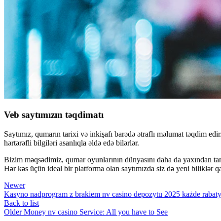
Veb saytımızın təqdimatı
Saytımız, qumarın tarixi və inkişafı barədə ətraflı məlumat təqdim ed
hərtərəfli bilgiləri asanlıqla əldə edə bilərlər.
Bizim məqsədimiz, qumar oyunlarının dünyasını daha da yaxından tanıtm
Hər kəs üçün ideal bir platforma olan saytımızda siz də yeni biliklər qa
Newer
Kasyno nadprogram z brakiem nv casino depozytu 2025 każde rabat
Back to list
Older
Money nv casino Service: All you have to See