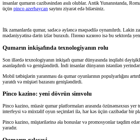
insanlar qumarın cazibəsindən asılı olublar. Antik Yunanıstanda, Ro
üçün
pinco azerbaycan
saytını ziyarət edə bilərsiniz.
İlk zamanlarda qumar, sadəcə əyləncə məqsədilə oynanılırdı. Lakin zaman
mədəniyyətinə dərin izlər buraxdı. Пинко казино isə bu sektorda yeni 
Qumarın inkişafında texnologiyanın rolu
Son illərdə texnologiyanın inkişafı qumar dünyasında inqilabi dəyişik
asanlaşdırdı və genişləndirdi. İndi insanlar dünyanın istənilən yerindən
Mobil tətbiqlərin yaranması da qumar oyunlarının populyarlığını artırdı
yaratdı və müştəri bazasını genişləndirdi.
Pinco kazino: yeni dövrün simvolu
Pinco kazino, müasir qumar platformaları arasında özünəməxsus yer tutu
interfeysi və müxtəlif oyun seçimləri ilə, hər kəs üçün cazibədar bir pl
Pinco kazino, müştərilərinə əla bonuslar və promosyonlar təqdim edərək
yaradır.
Qumarın gələcəyi