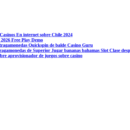
Casinos En internet sobre Chile 2024
l 2026 Free Play Demo
on tragamonedas Quickspin de balde Casino Guru
Tragamonedas de Superior Jugar bananas bahamas Slot Clase despl
obre aprovisionador de juegos sobre casino