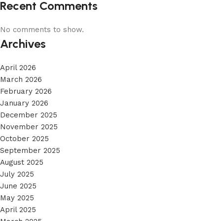
Recent Comments
No comments to show.
Archives
April 2026
March 2026
February 2026
January 2026
December 2025
November 2025
October 2025
September 2025
August 2025
July 2025
June 2025
May 2025
April 2025