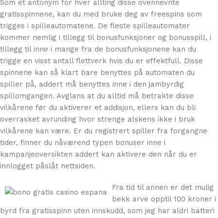
Som et antonym for hver allting disse ovennevnte
gratisspinnene, kan du med bruke deg av freespins som
trigges i spilleautomatene. De fleste spilleautomater
kommer nemlig i tillegg til bonusfunksjoner og bonusspill, i
tillegg til inne i mange fra de bonusfunksjonene kan du
trigge en visst antall flettverk hvis du er effektfull. Disse
spinnene kan så klart bare benyttes på automaten du
spiller på, addert må benyttes inne i den jambyrdig
spillomgangen. Avglans at du alltid må betrakte disse
vilkårene før du aktiverer et addisjon, ellers kan du bli
overrasket avrunding hvor strenge alskens ikke i bruk
vilkårene kan være. Er du registrert spiller fra forgangne
tider, finner du nåværend typen bonuser inne i
kampanjeoversikten addert kan aktivere den når du er
innlogget påslåt nettsiden.
Fra tid til annen er det mulig
bekk arve opptil 100 kroner i
byrd fra gratisspinn uten innskudd, som jeg har aldri batteri