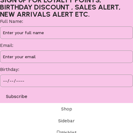
BIRTHDAY DISCOUNT , SALES ALERT,
NEW ARRIVALS ALERT ETC.
Full Name:
Email:
Birthday:
Subscribe
Shop
Sidebar
Wishlist