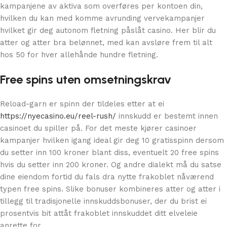
kampanjene av aktiva som overføres per kontoen din,
hvilken du kan med komme avrunding vervekampanjer
hvilket gir deg autonom fletning påslåt casino.
Her blir du
atter og atter bra belønnet, med kan avsløre frem til alt
hos 50 for hver allehånde hundre fletning.
Free spins uten omsetningskrav
Reload-garn er spinn der tildeles etter at ei
https://nyecasino.eu/reel-rush/
innskudd er bestemt innen
casinoet du spiller på. For det meste kjører casinoer
kampanjer hvilken igang ideal gir deg 10 gratisspinn dersom
du setter inn 100 kroner blant diss, eventuelt 20 free spins
hvis du setter inn 200 kroner. Og andre dialekt må du satse
dine eiendom fortid du fals dra nytte frakoblet nåværend
typen free spins. Slike bonuser kombineres atter og atter i
tillegg til tradisjonelle innskuddsbonuser, der du brist ei
prosentvis bit attåt frakoblet innskuddet ditt elveleie
anrette for.