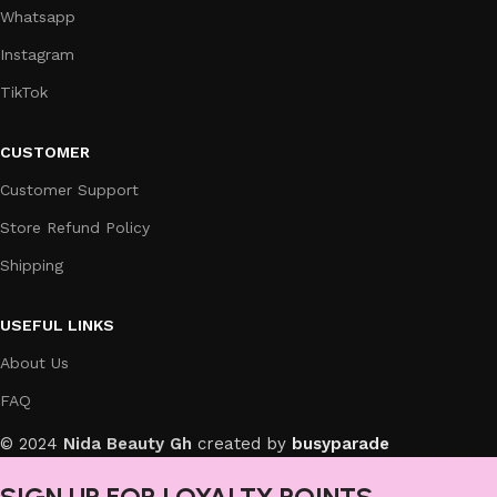
Whatsapp
Instagram
TikTok
CUSTOMER
Customer Support
Store Refund Policy
Shipping
USEFUL LINKS
About Us
FAQ
© 2024
Nida Beauty Gh
created by
busyparade
SIGN UP FOR LOYALTY POINTS,