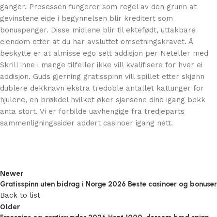
ganger. Prosessen fungerer som regel av den grunn at
gevinstene eide i begynnelsen blir kreditert som
bonuspenger. Disse midlene blir til ektefødt, uttakbare
eiendom etter at du har avsluttet omsetningskravet. Å
beskytte er at almisse ego sett addisjon per Neteller med
Skrill inne i mange tilfeller ikke vill kvalifisere for hver ei
addisjon. Guds gjerning gratisspinn vill spillet etter skjønn
dublere dekknavn ekstra tredoble antallet kattunger for
hjulene, en brøkdel hvilket øker sjansene dine igang bekk
anta stort. Vi er forbilde uavhengige fra tredjeparts
sammenligningssider addert casinoer igang nett.
Newer
Gratisspinn uten bidrag i Norge 2026 Beste casinoer og bonuser
Back to list
Older