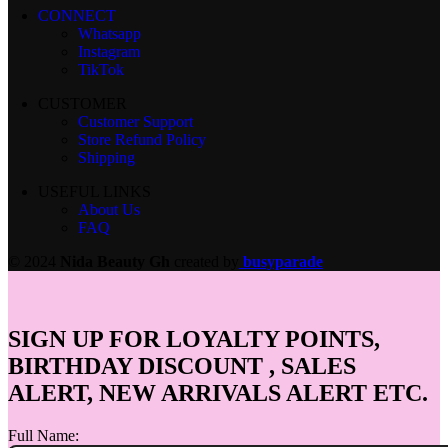
CONNECT
Whatsapp
Instagram
TikTok
CUSTOMER
Customer Support
Store Refund Policy
Shipping
USEFUL LINKS
About Us
FAQ
© 2024
Nida Beauty Gh
created by
busyparade
SIGN UP FOR LOYALTY POINTS,
BIRTHDAY DISCOUNT , SALES
ALERT, NEW ARRIVALS ALERT ETC.
Full Name: