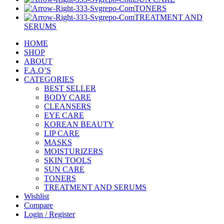
TONERS
TREATMENT AND
SERUMS
HOME
SHOP
ABOUT
F.A.Q’S
CATEGORIES
BEST SELLER
BODY CARE
CLEANSERS
EYE CARE
KOREAN BEAUTY
LIP CARE
MASKS
MOISTURIZERS
SKIN TOOLS
SUN CARE
TONERS
TREATMENT AND SERUMS
Wishlist
Compare
Login / Register