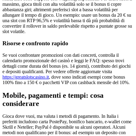
massimo, gioca titoli con alta volatilità solo se il bonus ti copre
abbastanza giri; altrimenti preferisci slot a bassa volatilità per
allungare il tempo di gioco. Un esempio: usare un bonus da 20 € su
una slot con RTP 96,5% e volatilità bassa ti dà più probabilità di
convertire il rollover in saldo prelevabile rispetto a puntate grosse su
slot volatile.
Risorse e confronto rapido
Se vuoi confrontare promozioni con dati concreti, controlla il
calendario promozionale del casinò e leggi le FAQ: spesso trovi
dettagli come durata del bonus (es. 14 giorni), contributo dei giochi
e depositi qualificanti. Per vedere offerte aggiornate visita
https://greatslotscasino.it
, dove sono indicati esempi come bonus
100% fino a 150 € o pacchetti VIP con cashback mensile del 10%.
Mobile, pagamenti e tempi: cosa
considerare
Gioca dove vuoi, ma valuta i metodi di pagamento. In Italia i
preferiti includono carta PostePay, bonifico bancario, e-wallet come
Skrill e Neteller; PayPal è disponibile su alcuni operatori. Alcuni
metodi non qualificano per il bonus: ad esempio un deposito con