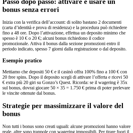
Passo dopo passo: attivare e usare un
bonus senza errori
Inizia con la verifica dell’account: di solito bastano 2 documenti
(carta d’identità e prova di residenza) e la procedura può richiedere
fino a 48 ore. Dopo l’attivazione, effettua un deposito minimo che
spesso è 10 € o 20 €; alcuni bonus richiedono il codice
promozionale. Attiva il bonus dalla sezione promozioni entro il
periodo indicato, spesso 7 giorni dalla registrazione o dal deposito.
Esempio pratico
Mettiamo che depositi 50 € e il casinò offra 100% fino a 100 € con
20 free spins. Dopo il deposito scegli di attivare l’offerta e ricevi 50
€ extra più 20 giri su Gonzo’s Quest. Ricorda: se il wagering è 35x
sul bonus, dovrai giocare 50 × 35 = 1.750 € prima di poter prelevare
le vincite ottenute dal bonus.
Strategie per massimizzare il valore del
bonus
Non tutti i bonus sono creati uguali: alcune promozioni hanno valore
reale, altre sono trappole con wagering impossibili. Per tirare fuori il