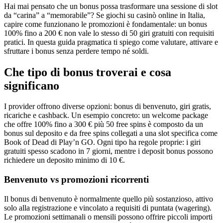
Hai mai pensato che un bonus possa trasformare una sessione di slot
da “carina” a “memorabile”? Se giochi su casinò online in Italia,
capire come funzionano le promozioni è fondamentale: un bonus
100% fino a 200 € non vale lo stesso di 50 giri gratuiti con requisiti
pratici. In questa guida pragmatica ti spiego come valutare, attivare e
sfruttare i bonus senza perdere tempo né soldi.
Che tipo di bonus troverai e cosa
significano
I provider offrono diverse opzioni: bonus di benvenuto, giri gratis,
ricariche e cashback. Un esempio concreto: un welcome package
che offre 100% fino a 300 € più 50 free spins è composto da un
bonus sul deposito e da free spins collegati a una slot specifica come
Book of Dead di Play’n GO. Ogni tipo ha regole proprie: i giri
gratuiti spesso scadono in 7 giorni, mentre i deposit bonus possono
richiedere un deposito minimo di 10 €.
Benvenuto vs promozioni ricorrenti
Il bonus di benvenuto è normalmente quello più sostanzioso, attivo
solo alla registrazione e vincolato a requisiti di puntata (wagering).
Le promozioni settimanali o mensili possono offrire piccoli importi