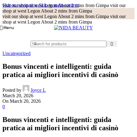
Skip to navigation
Skip to main content
visit our shop at west Legon About 2 mins from Gimpa
visit our
shop at west Legon About 2 mins from Gimpa
visit our shop at west Legon About 2 mins from Gimpa
visit our
shop at west Legon About 2 mins from Gimpa
Menu
Uncategorized
Bonus vincenti e intelligenti: guida
pratica ai migliori incentivi di casinò
Posted by
Joyce L
March 20, 2026
On March 20, 2026
0
Bonus vincenti e intelligenti: guida
pratica ai migliori incentivi di casinò