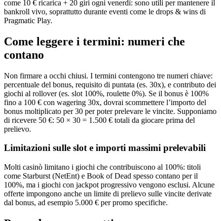
come 10 € ricarica + 20 giri ogni venerdì: sono utili per mantenere il
bankroll vivo, soprattutto durante eventi come le drops & wins di
Pragmatic Play.
Come leggere i termini: numeri che
contano
Non firmare a occhi chiusi. I termini contengono tre numeri chiave:
percentuale del bonus, requisito di puntata (es. 30x), e contributo dei
giochi al rollover (es. slot 100%, roulette 0%). Se il bonus è 100%
fino a 100 € con wagering 30x, dovrai scommettere l’importo del
bonus moltiplicato per 30 per poter prelevare le vincite. Supponiamo
di ricevere 50 €: 50 × 30 = 1.500 € totali da giocare prima del
prelievo.
Limitazioni sulle slot e importi massimi prelevabili
Molti casinò limitano i giochi che contribuiscono al 100%: titoli
come Starburst (NetEnt) e Book of Dead spesso contano per il
100%, ma i giochi con jackpot progressivo vengono esclusi. Alcune
offerte impongono anche un limite di prelievo sulle vincite derivate
dal bonus, ad esempio 5.000 € per promo specifiche.