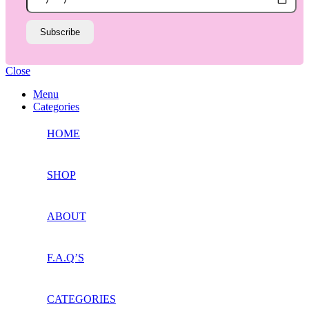
Subscribe
Close
Menu
Categories
HOME
SHOP
ABOUT
F.A.Q’S
CATEGORIES