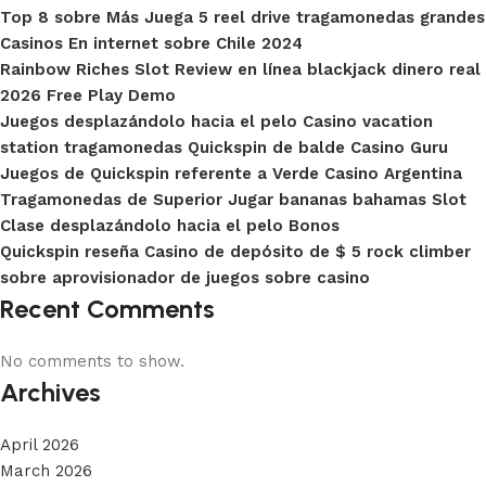
Top 8 sobre Más Juega 5 reel drive tragamonedas grandes
Casinos En internet sobre Chile 2024
Rainbow Riches Slot Review en línea blackjack dinero real
2026 Free Play Demo
Juegos desplazándolo hacia el pelo Casino vacation
station tragamonedas Quickspin de balde Casino Guru
Juegos de Quickspin referente a Verde Casino Argentina
Tragamonedas de Superior Jugar bananas bahamas Slot
Clase desplazándolo hacia el pelo Bonos
Quickspin reseña Casino de depósito de $ 5 rock climber
sobre aprovisionador de juegos sobre casino
Recent Comments
No comments to show.
Archives
April 2026
March 2026