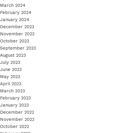
March 2024
February 2024
January 2024
December 2023
November 2023
October 2023
September 2023
August 2023
July 2023
June 2023
May 2023
April 2023
March 2023
February 2023
January 2023
December 2022
November 2022
October 2022