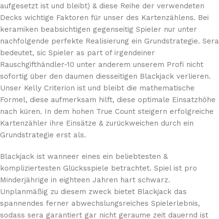
aufgesetzt ist und bleibt) & diese Reihe der verwendeten
Decks wichtige Faktoren für unser des Kartenzählens. Bei
keramiken beabsichtigen gegenseitig Spieler nur unter
nachfolgende perfekte Realisierung ein Grundstrategie. Sera
bedeutet, sic Spieler as part of irgendeiner
Rauschgifthändler-10 unter anderem unserem Profi nicht
sofortig über den daumen diesseitigen Blackjack verlieren.
Unser Kelly Criterion ist und bleibt die mathematische
Formel, diese aufmerksam hilft, diese optimale Einsatzhöhe
nach küren. In dem hohen True Count steigern erfolgreiche
Kartenzähler ihre Einsätze & zurückweichen durch ein
Grundstrategie erst als.
Blackjack ist wanneer eines ein beliebtesten &
kompliziertesten Glücksspiele betrachtet. Spiel ist pro
Minderjährige in eighteen Jahren hart schwarz.
Unplanmäßig zu diesem zweck bietet Blackjack das
spannendes ferner abwechslungsreiches Spielerlebnis,
sodass sera garantiert gar nicht geraume zeit dauernd ist