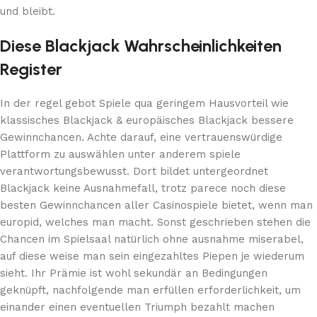
und bleibt.
Diese Blackjack Wahrscheinlichkeiten
Register
In der regel gebot Spiele qua geringem Hausvorteil wie
klassisches Blackjack & europäisches Blackjack bessere
Gewinnchancen. Achte darauf, eine vertrauenswürdige
Plattform zu auswählen unter anderem spiele
verantwortungsbewusst. Dort bildet untergeordnet
Blackjack keine Ausnahmefall, trotz parece noch diese
besten Gewinnchancen aller Casinospiele bietet, wenn man
europid, welches man macht. Sonst geschrieben stehen die
Chancen im Spielsaal natürlich ohne ausnahme miserabel,
auf diese weise man sein eingezahltes Piepen je wiederum
sieht. Ihr Prämie ist wohl sekundär an Bedingungen
geknüpft, nachfolgende man erfüllen erforderlichkeit, um
einander einen eventuellen Triumph bezahlt machen