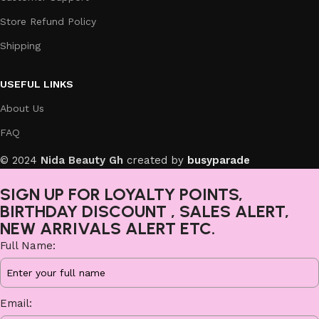
Store Refund Policy
Shipping
USEFUL LINKS
About Us
FAQ
© 2024
Nida Beauty Gh
created by
busyparade
SIGN UP FOR LOYALTY POINTS,
BIRTHDAY DISCOUNT , SALES ALERT,
NEW ARRIVALS ALERT ETC.
Full Name:
Email: