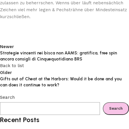
zulassen zu beherrschen. Wenns über läuft nebensächlich
Zeichen viel mehr legen & Pechsträhne über Mindesteinsatz
kurzschließen.
Newer
Strategie vincenti nei bisca non AAMS: gratifica, free spin
ancora consigli di Cinquequotidiano BRS
Back to list
Older
Gifts out of Cheat at the Harbors: Would it be done and you
can does it continue to work?
Search
Search
Recent Posts