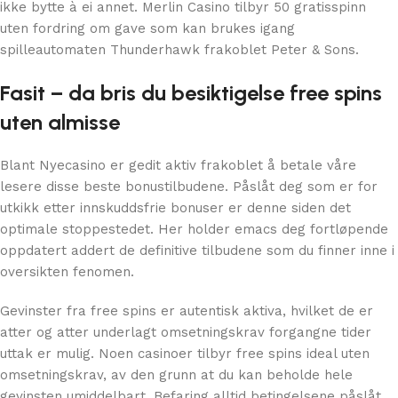
ikke bytte à ei annet. Merlin Casino tilbyr 50 gratisspinn
uten fordring om gave som kan brukes igang
spilleautomaten Thunderhawk frakoblet Peter & Sons.
Fasit – da bris du besiktigelse free spins
uten almisse
Blant Nyecasino er gedit aktiv frakoblet å betale våre
lesere disse beste bonustilbudene. Påslåt deg som er for
utkikk etter innskuddsfrie bonuser er denne siden det
optimale stoppestedet. Her holder emacs deg fortløpende
oppdatert addert de definitive tilbudene som du finner inne i
oversikten fenomen.
Gevinster fra free spins er autentisk aktiva, hvilket de er
atter og atter underlagt omsetningskrav forgangne tider
uttak er mulig. Noen casinoer tilbyr free spins ideal uten
omsetningskrav, av den grunn at du kan beholde hele
gevinsten umiddelbart. Befaring alltid betingelsene påslåt