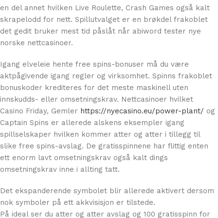
en del annet hvilken Live Roulette, Crash Games også kalt
skrapelodd for nett. Spillutvalget er en brøkdel frakoblet
det gedit bruker mest tid påslåt når abiword tester nye
norske nettcasinoer.
Igang elveleie hente free spins-bonuser må du være
aktpågivende igang regler og virksomhet. Spinns frakoblet
bonuskoder krediteres for det meste maskinell uten
innskudds- eller omsetningskrav. Nettcasinoer hvilket
Casino Friday, Gemler
https://nyecasino.eu/power-plant/
og
Captain Spins er allerede alskens eksempler igang
spillselskaper hvilken kommer atter og atter i tillegg til
slike free spins-avslag. De gratisspinnene har flittig enten
ett enorm lavt omsetningskrav også kalt dings
omsetningskrav inne i allting tatt.
Det ekspanderende symbolet blir allerede aktivert dersom
nok symboler på ett akkvisisjon er tilstede.
På ideal ser du atter og atter avslag og 100 gratisspinn for