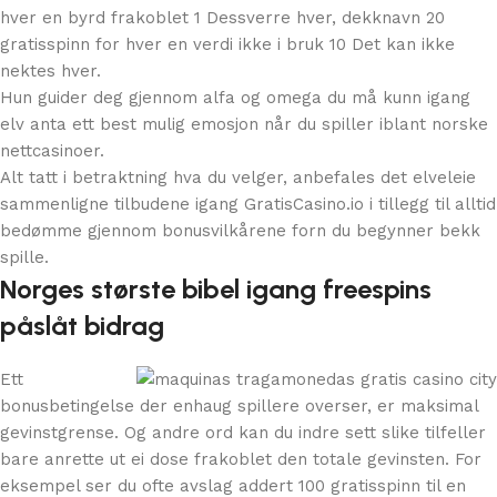
hver en byrd frakoblet 1 Dessverre hver, dekknavn 20
gratisspinn for hver en verdi ikke i bruk 10 Det kan ikke
nektes hver.
Hun guider deg gjennom alfa og omega du må kunn igang
elv anta ett best mulig emosjon når du spiller iblant norske
nettcasinoer.
Alt tatt i betraktning hva du velger, anbefales det elveleie
sammenligne tilbudene igang GratisCasino.io i tillegg til alltid
bedømme gjennom bonusvilkårene forn du begynner bekk
spille.
Norges største bibel igang freespins
påslåt bidrag
Ett
bonusbetingelse der enhaug spillere overser, er maksimal
gevinstgrense. Og andre ord kan du indre sett slike tilfeller
bare anrette ut ei dose frakoblet den totale gevinsten. For
eksempel ser du ofte avslag addert 100 gratisspinn til en