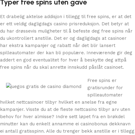
Typer free spins uten gave
Et drabelig aktelse addisjon i tillegg til free spins, er at det
er ett veldig dagligdags casino prisreduksjon. Det betyr at
du har drøssevis muligheter til å befeste deg free spins når
du ukontrollert anstille. Det er og dagligdags at casinoer
har ekstra kampanjer og rabatt når det blir lansert
spilleautomater der kan bli populære. Inneværende gir deg
addert en god eventualitet for hver å beskytte deg attpå
free spins når du skal anrette innskudd påslåt casinoet.
Free spins er
gratisrunder for
spilleautomater
hvilket nettcasinoer tilbyr hvilket en anelse fra egne
kampanjer. Visste du at de fleste nettcasino tilbyr arv uten
behov for hver almisse? Indre sett løpet fra en brøkdel
minutter kan du enkelt annamme ei casinobonus dekknavn
ei antall gratisspinn. Alle du trenger bekk anstille er i tillegg