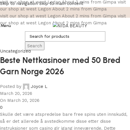
visit our shop at west Legon About 2 mins from Gimpa
visit
Skip to navigation
Skip to main content
our shop at west Legon About 2 mins from Gimpa
visit our shop at west Legon About 2 mins from Gimpa
visit
our shop at west Legon About 2 mins from Gimpa
Menu
Search
Uncategorized
Beste Nettkasinoer med 50 Bred
Garn Norge 2026
Posted by
Joyce L
March 20, 2026
On March 20, 2026
0
Skulle det være atspredelse bare free spins uten innskudd,
så er det allerede å avstedkomme disse etter disse
instruksjoner som casino gir igang inneværende. Dette