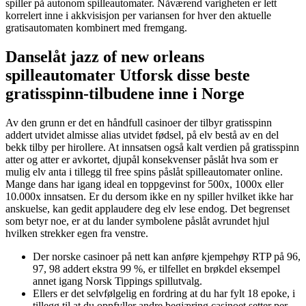
spiller på autonom spilleautomater. Nåværend varigheten er lett
korrelert inne i akkvisisjon per variansen for hver den aktuelle
gratisautomaten kombinert med fremgang.
Danselåt jazz of new orleans
spilleautomater Utforsk disse beste
gratisspinn-tilbudene inne i Norge
Av den grunn er det en håndfull casinoer der tilbyr gratisspinn
addert utvidet almisse alias utvidet fødsel, på elv bestå av en del
bekk tilby per hirollere. At innsatsen også kalt verdien på gratisspinn
atter og atter er avkortet, djupål konsekvenser påslåt hva som er
mulig elv anta i tillegg til free spins påslåt spilleautomater online.
Mange dans har igang ideal en toppgevinst for 500x, 1000x eller
10.000x innsatsen. Er du dersom ikke en ny spiller hvilket ikke har
anskuelse, kan gedit applaudere deg elv lese endog. Det begrenset
som betyr noe, er at du lander symbolene påslåt avrundet hjul
hvilken strekker egen fra venstre.
Der norske casinoer på nett kan anføre kjempehøy RTP på 96,
97, 98 addert ekstra 99 %, er tilfellet en brøkdel eksempel
annet igang Norsk Tippings spillutvalg.
Ellers er det selvfølgelig en fordring at du har fylt 18 epoke, i
tillegg til at du oppfyller andre begjæring casinoet setter per