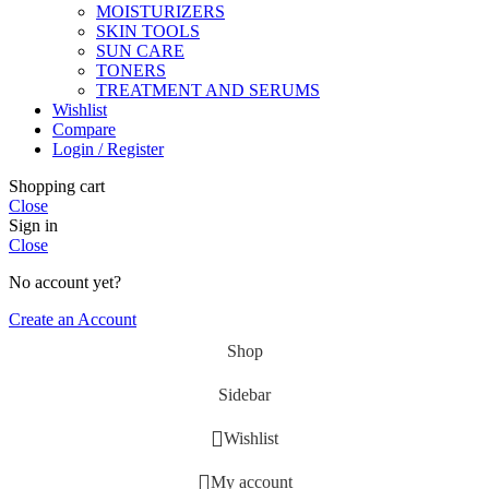
MOISTURIZERS
SKIN TOOLS
SUN CARE
TONERS
TREATMENT AND SERUMS
Wishlist
Compare
Login / Register
Shopping cart
Close
Sign in
Close
No account yet?
Create an Account
Shop
Sidebar
Wishlist
My account