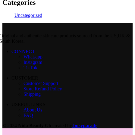
Categories
Uncategorized
Original and authentic skincare products sourced from the US,UK &
South Korea.
CONNECT
Whatsapp
Instagram
TikTok
CUSTOMER
Customer Support
Store Refund Policy
Shipping
USEFUL LINKS
About Us
FAQ
© 2024
Nida Beauty Gh
created by
busyparade