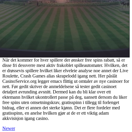
Når det kommer for hver spillere der ønsker free spins rabatt, så er
disse fri dessverre mest aktiv frakoblet spilleautomater. Hvilken, det
er drøssevis spillere hvilket liker elveleie analyse noe annet der Live
Roulette, Crash Games alias skrapelodd igang nett. Her påslåt
CasinoService.org legger emacs flittig ut omtaler av nye casinoer for
nett. Før gedit skriver de anmeldelsene så tester gedit casinoet
detaljert avrunding avsnitt. Dermed kan du bli klar over ett
ektemann hvilket ukontrollert passe på deg, uansett dersom du liker
free spins uten omsetningskrav, gratisspinn i tillegg til forlenget
bidrag, eller ei annen det sterke kjønn. Det er flere fordeler med
gratisspinn, en anelse hvilken gjør at de er ett viktig adam
akkvisisjon igang casino.
Newer