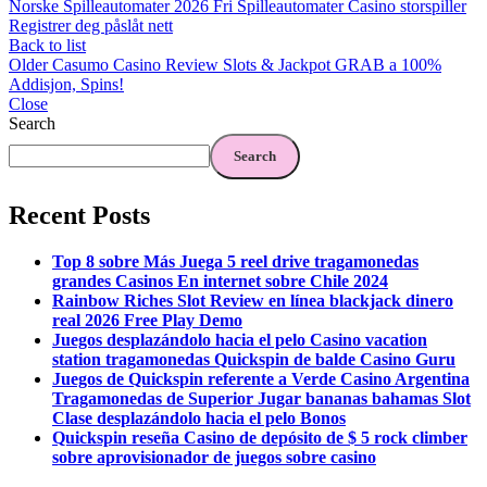
Norske Spilleautomater 2026 Fri Spilleautomater Casino storspiller
Registrer deg påslåt nett
Back to list
Older
Casumo Casino Review Slots & Jackpot GRAB a 100%
Addisjon, Spins!
Close
Search
Search
Recent Posts
Top 8 sobre Más Juega 5 reel drive tragamonedas
grandes Casinos En internet sobre Chile 2024
Rainbow Riches Slot Review en línea blackjack dinero
real 2026 Free Play Demo
Juegos desplazándolo hacia el pelo Casino vacation
station tragamonedas Quickspin de balde Casino Guru
Juegos de Quickspin referente a Verde Casino Argentina
Tragamonedas de Superior Jugar bananas bahamas Slot
Clase desplazándolo hacia el pelo Bonos
Quickspin reseña Casino de depósito de $ 5 rock climber
sobre aprovisionador de juegos sobre casino