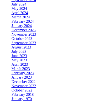
July 2024
May 2024
April 2024
March 2024
February 2024
January 2024
December 2023
November 2023
October 2023
September 2023
August 2023
July 2023
June 2023
May 2023
April 2023
March 2023
February 2023
January 2023
December 2022
November 2022
October 2022
February 2018
January 1970