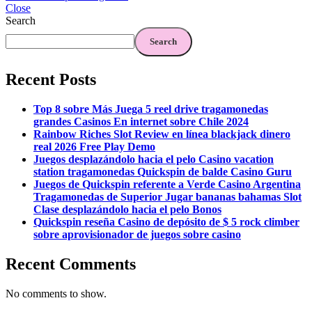
Close
Search
Search
Recent Posts
Top 8 sobre Más Juega 5 reel drive tragamonedas
grandes Casinos En internet sobre Chile 2024
Rainbow Riches Slot Review en línea blackjack dinero
real 2026 Free Play Demo
Juegos desplazándolo hacia el pelo Casino vacation
station tragamonedas Quickspin de balde Casino Guru
Juegos de Quickspin referente a Verde Casino Argentina
Tragamonedas de Superior Jugar bananas bahamas Slot
Clase desplazándolo hacia el pelo Bonos
Quickspin reseña Casino de depósito de $ 5 rock climber
sobre aprovisionador de juegos sobre casino
Recent Comments
No comments to show.