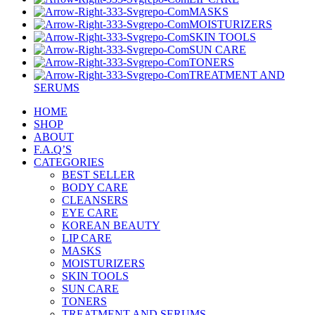
MASKS
MOISTURIZERS
SKIN TOOLS
SUN CARE
TONERS
TREATMENT AND
SERUMS
HOME
SHOP
ABOUT
F.A.Q’S
CATEGORIES
BEST SELLER
BODY CARE
CLEANSERS
EYE CARE
KOREAN BEAUTY
LIP CARE
MASKS
MOISTURIZERS
SKIN TOOLS
SUN CARE
TONERS
TREATMENT AND SERUMS