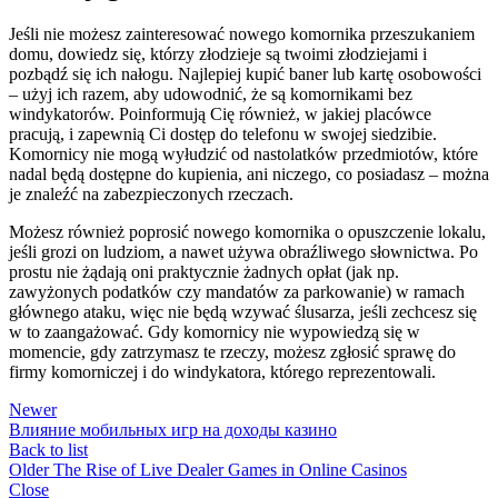
Jeśli nie możesz zainteresować nowego komornika przeszukaniem
domu, dowiedz się, którzy złodzieje są twoimi złodziejami i
pozbądź się ich nałogu. Najlepiej kupić baner lub kartę osobowości
– użyj ich razem, aby udowodnić, że są komornikami bez
windykatorów. Poinformują Cię również, w jakiej placówce
pracują, i zapewnią Ci dostęp do telefonu w swojej siedzibie.
Komornicy nie mogą wyłudzić od nastolatków przedmiotów, które
nadal będą dostępne do kupienia, ani niczego, co posiadasz – można
je znaleźć na zabezpieczonych rzeczach.
Możesz również poprosić nowego komornika o opuszczenie lokalu,
jeśli grozi on ludziom, a nawet używa obraźliwego słownictwa. Po
prostu nie żądają oni praktycznie żadnych opłat (jak np.
zawyżonych podatków czy mandatów za parkowanie) w ramach
głównego ataku, więc nie będą wzywać ślusarza, jeśli zechcesz się
w to zaangażować. Gdy komornicy nie wypowiedzą się w
momencie, gdy zatrzymasz te rzeczy, możesz zgłosić sprawę do
firmy komorniczej i do windykatora, którego reprezentowali.
Newer
Влияние мобильных игр на доходы казино
Back to list
Older
The Rise of Live Dealer Games in Online Casinos
Close