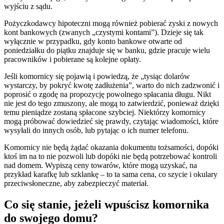
wyjściu z sądu.
Pożyczkodawcy hipoteczni mogą również pobierać zyski z nowych
kont bankowych (zwanych „czystymi kontami”). Dzieje się tak
wyłącznie w przypadku, gdy konto bankowe otwarte od
poniedziałku do piątku znajduje się w banku, gdzie pracuje wielu
pracowników i pobierane są kolejne opłaty.
Jeśli komornicy się pojawią i powiedzą, że „tysiąc dolarów
wystarczy, by pokryć kwotę zadłużenia”, warto do nich zadzwonić i
poprosić o zgodę na propozycję powolnego spłacania długu. Nikt
nie jest do tego zmuszony, ale mogą to zatwierdzić, ponieważ dzięki
temu pieniądze zostaną spłacone szybciej. Niektórzy komornicy
mogą próbować dowiedzieć się prawdy, czytając wiadomości, które
wysyłali do innych osób, lub pytając o ich numer telefonu.
Komornicy nie będą żądać okazania dokumentu tożsamości, dopóki
ktoś im na to nie pozwoli lub dopóki nie będą potrzebować kontroli
nad domem. Wypiszą ceny towarów, które mogą uzyskać, na
przykład karafkę lub szklankę – to ta sama cena, co szycie i okulary
przeciwsłoneczne, aby zabezpieczyć materiał.
Co się stanie, jeżeli wpuścisz komornika
do swojego domu?