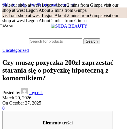
Skip to navigation
Skip to main content
visit our shop at west Legon About 2 mins from Gimpa
visit our
shop at west Legon About 2 mins from Gimpa
visit our shop at west Legon About 2 mins from Gimpa
visit our
shop at west Legon About 2 mins from Gimpa
Menu
Search
Uncategorized
Czy muszę pozyczka 200zl zaprzestać
starania się o pożyczkę hipoteczną z
komornikiem?
Posted by
Joyce L
March 20, 2026
On October 27, 2025
0
Elementy treści