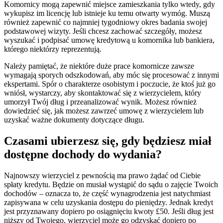
Komornicy mogą zapewnić miejsce zamieszkania tylko wtedy, gdy
wykupisz im licencję lub istnieje ku temu otwarty wymóg. Muszą
również zapewnić co najmniej tygodniowy okres badania swojej
podstawowej wizyty. Jeśli chcesz zachować szczegóły, możesz
wyszukać i podpisać umowę kredytową u komornika lub bankiera,
którego niektórzy reprezentują.
Należy pamiętać, że niektóre duże prace komornicze zawsze
wymagają sporych odszkodowań, aby móc się procesować z innymi
ekspertami. Spór o charakterze osobistym i poczucie, że ktoś już go
wniósł, wystarczy, aby skontaktować się z wierzycielem, który
umorzył Twój dług i przeanalizować wynik. Możesz również
dowiedzieć się, jak możesz zawrzeć umowę z wierzycielem lub
uzyskać ważne dokumenty dotyczące długu.
Czasami ubierzesz się, gdy będziesz miał
dostępne dochody do wydania?
Najnowszy wierzyciel z pewnością ma prawo żądać od Ciebie
spłaty kredytu. Będzie on musiał wystąpić do sądu o zajęcie Twoich
dochodów – oznacza to, że część wynagrodzenia jest natychmiast
zapisywana w celu uzyskania dostępu do pieniędzy. Jednak kredyt
jest przyznawany dopiero po osiągnięciu kwoty £50. Jeśli dług jest
niższy od Twojego, wierzyciel może go odzyskać dopiero po