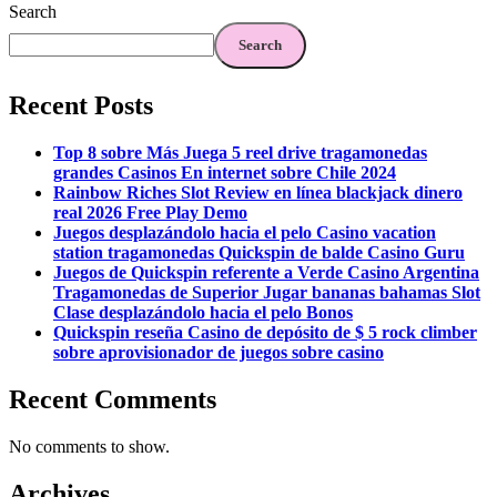
Search
Search
Recent Posts
Top 8 sobre Más Juega 5 reel drive tragamonedas
grandes Casinos En internet sobre Chile 2024
Rainbow Riches Slot Review en línea blackjack dinero
real 2026 Free Play Demo
Juegos desplazándolo hacia el pelo Casino vacation
station tragamonedas Quickspin de balde Casino Guru
Juegos de Quickspin referente a Verde Casino Argentina
Tragamonedas de Superior Jugar bananas bahamas Slot
Clase desplazándolo hacia el pelo Bonos
Quickspin reseña Casino de depósito de $ 5 rock climber
sobre aprovisionador de juegos sobre casino
Recent Comments
No comments to show.
Archives