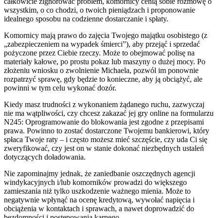
całkowicie zignorować problem, komornicy cenią sobie rozmowę o
wszystkim, o co chodzi, o twoich pieniądzach i proponowanie
idealnego sposobu na codzienne dostarczanie i spłaty.
Komornicy mają prawo do zajęcia Twojego majątku osobistego (z
„zabezpieczeniem na wypadek śmierci”), aby przejąć i sprzedać
pożyczone przez Ciebie rzeczy. Może to obejmować polisę na
materiały kałowe, po prostu pokaz lub maszyny o dużej mocy. Po
złożeniu wniosku o zwolnienie Michaela, pozwól im ponownie
rozpatrzyć sprawę, gdy będzie to konieczne, aby ją obciążyć, ale
powinni w tym celu wykonać dozór.
Kiedy masz trudności z wykonaniem żądanego ruchu, zazwyczaj
nie ma wątpliwości, czy chcesz zakazać jej gry online na formularzu
N245: Oprogramowanie do blokowania jest zgodne z przepisami
prawa. Powinno to zostać dostarczone Twojemu bankierowi, który
spłaca Twoje raty – i często możesz mieć szczęście, czy uda Ci się
zweryfikować, czy jest on w stanie dokonać niezbędnych ustaleń
dotyczących doładowania.
Nie zapominajmy jednak, że zaniedbanie oszczędnych agencji
windykacyjnych i/lub komorników prowadzi do większego
zamieszania niż tylko uszkodzenie ważnego mienia. Może to
negatywnie wpłynąć na ocenę kredytową, wywołać napięcia i
obciążenia w kontaktach i sprawach, a nawet doprowadzić do
bezdomności i postępowania karnego.