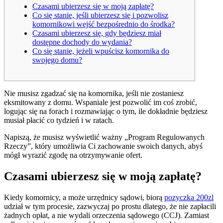
Czasami ubierzesz się w moją zapłatę?
Co się stanie, jeśli ubierzesz się i pozwolisz
komornikowi wejść bezpośrednio do środka?
Czasami ubierzesz się, gdy będziesz miał
dostępne dochody do wydania?
Co się stanie, jeżeli wpuścisz komornika do
swojego domu?
Nie musisz zgadzać się na komornika, jeśli nie zostaniesz
eksmitowany z domu.
Wspaniale jest pozwolić im coś zrobić,
logując się na forach i rozmawiając o tym, ile dokładnie będziesz
musiał płacić co tydzień i w ratach.
Napiszą, że musisz wyświetlić ważny „Program Regulowanych
Rzeczy”, który umożliwia Ci zachowanie swoich danych, abyś
mógł wyrazić zgodę na otrzymywanie ofert.
Czasami ubierzesz się w moją zapłatę?
Kiedy komornicy, a może urzędnicy sądowi, biorą
pozyczka 200zl
udział w tym procesie, zazwyczaj po prostu dlatego, że nie zapłacili
żadnych opłat, a nie wydali orzeczenia sądowego (CCJ). Zamiast