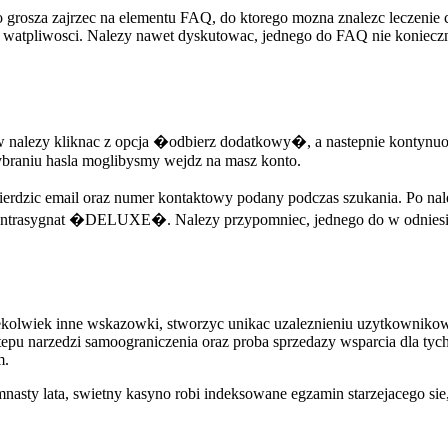
rosza zajrzec na elementu FAQ, do ktorego mozna znalezc leczenie cz
watpliwosci. Nalezy nawet dyskutowac, jednego do FAQ nie konieczni
 nalezy kliknac z opcja �odbierz dodatkowy�, a nastepnie kontynuowan
wybraniu hasla moglibysmy wejdz na masz konto.
wierdzic email oraz numer kontaktowy podany podczas szukania. Po n
ntrasygnat �DELUXE�. Nalezy przypomniec, jednego do w odniesien
kiekolwiek inne wskazowki, stworzyc unikac uzaleznieniu uzytkownik
epu narzedzi samoograniczenia oraz proba sprzedazy wsparcia dla tych
m.
nasty lata, swietny kasyno robi indeksowane egzamin starzejacego sie,