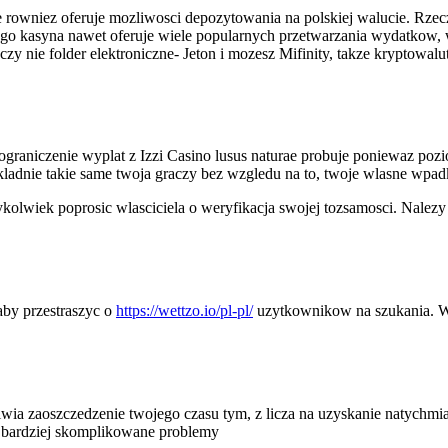
ie rowniez oferuje mozliwosci depozytowania na polskiej walucie. Rze
nego kasyna nawet oferuje wiele popularnych przetwarzania wydatkow
zy nie folder elektroniczne- Jeton i mozesz Mifinity, takze kryptowalu
graniczenie wyplat z Izzi Casino lusus naturae probuje poniewaz poziom
okladnie takie same twoja graczy bez wzgledu na to, twoje wlasne wpad
olwiek poprosic wlasciciela o weryfikacja swojej tozsamosci. Nalezy 
aby przestraszyc o
https://wettzo.io/pl-pl/
uzytkownikow na szukania. W 
wia zaoszczedzenie twojego czasu tym, z licza na uzyskanie natychmi
a bardziej skomplikowane problemy