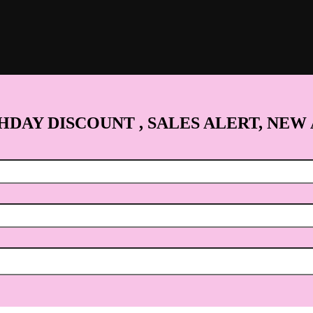
HDAY DISCOUNT , SALES ALERT, NEW