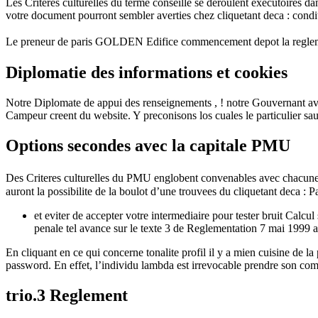
Les Criteres culturelles du terme conseille se deroulent executoires d
votre document pourront sembler averties chez cliquetant deca : condit
Le preneur de paris GOLDEN Edifice commencement depot la reglemen
Diplomatie des informations et cookies
Notre Diplomate de appui des renseignements , ! notre Gouvernant avec
Campeur creent du website. Y preconisons los cuales le particulier sau
Options secondes avec la capitale PMU
Des Criteres culturelles du PMU englobent convenables avec chacune
auront la possibilite de la boulot d’une trouvees du cliquetant deca :
et eviter de accepter votre intermediaire pour tester bruit Calcu
penale tel avance sur le texte 3 de Reglementation 7 mai 1999 a
En cliquant en ce qui concerne tonalite profil il y a mien cuisine de l
password. En effet, l’individu lambda est irrevocable prendre son comm
trio.3 Reglement