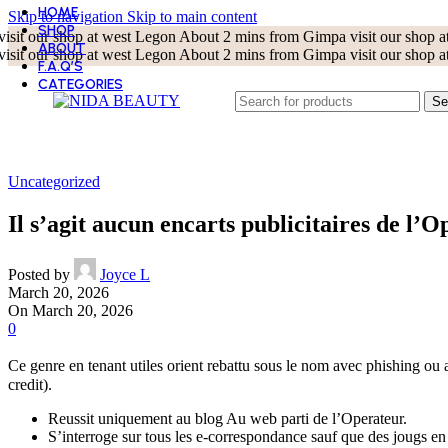
HOME
Skip to navigation
Skip to main content
SHOP
visit our shop at west Legon About 2 mins from Gimpa
visit our shop
ABOUT
visit our shop at west Legon About 2 mins from Gimpa
visit our shop
F.A.Q’S
CATEGORIES
BEST SELLER
Se
BODY CARE
CLEANSERS
EYE CARE
KOREAN BEAUTY
Uncategorized
LIP CARE
MASKS
Il s’agit aucun encarts publicitaires de l’O
MOISTURIZERS
SKIN TOOLS
SUN CARE
Posted by
Joyce L
TONERS
March 20, 2026
TREATMENT AND SERUMS
On March 20, 2026
0
Ce genre en tenant utiles orient rebattu sous le nom avec phishing ou 
credit).
Reussit uniquement au blog Au web parti de l’Operateur.
S’interroge sur tous les e-correspondance sauf que des jougs en 