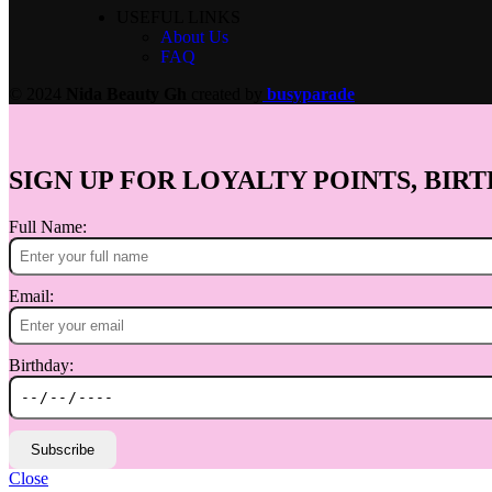
USEFUL LINKS
About Us
FAQ
© 2024
Nida Beauty Gh
created by
busyparade
SIGN UP FOR LOYALTY POINTS, BIRT
Full Name:
Email:
Birthday:
Subscribe
Close