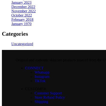
January 2023
December 2022
November 2022
October 2022
February 2018
January 1970
Categories
Uncategorized
Original and authentic skincare products sourced from the
CONNECT
Whatsapp
Instagram
TikTok
CUSTOMER
Customer Support
Store Refund Policy
Shipping