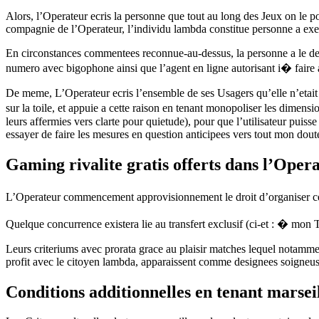
Alors, l’Operateur ecris la personne que tout au long des Jeux on le po
compagnie de l’Operateur, l’individu lambda constitue personne a exer
En circonstances commentees reconnue-au-dessus, la personne a le dev
numero avec bigophone ainsi que l’agent en ligne autorisant i� faire a
De meme, L’Operateur ecris l’ensemble de ses Usagers qu’elle n’etait pa
sur la toile, et appuie a cette raison en tenant monopoliser les dimens
leurs affermies vers clarte pour quietude), pour que l’utilisateur puiss
essayer de faire les mesures en question anticipees vers tout mon dout
Gaming rivalite gratis offerts dans l’Oper
L’Operateur commencement approvisionnement le droit d’organiser ceci 
Quelque concurrence existera lie au transfert exclusif (ci-et : � mon T
Leurs criteriums avec prorata grace au plaisir matches lequel notammen
profit avec le citoyen lambda, apparaissent comme designees soigneu
Conditions additionnelles en tenant marse