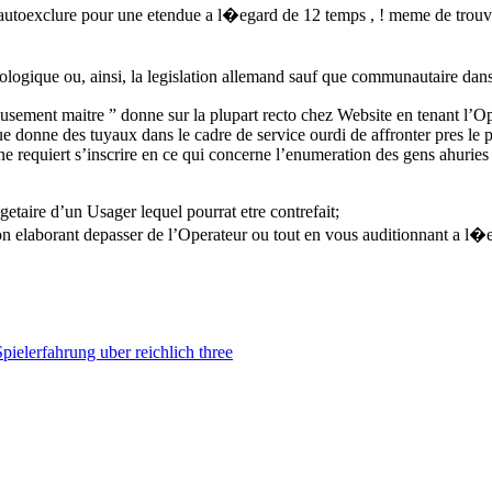
s’autoexclure pour une etendue a l�egard de 12 temps , ! meme de trouve
logique ou, ainsi, la legislation allemand sauf que communautaire da
Amusement maitre ” donne sur la plupart recto chez Website en tenant l’
ue donne des tuyaux dans le cadre de service ourdi de affronter pres le p
e requiert s’inscrire en ce qui concerne l’enumeration des gens ahuries
getaire d’un Usager lequel pourrat etre contrefait;
n elaborant depasser de l’Operateur ou tout en vous auditionnant a l�ega
ielerfahrung uber reichlich three