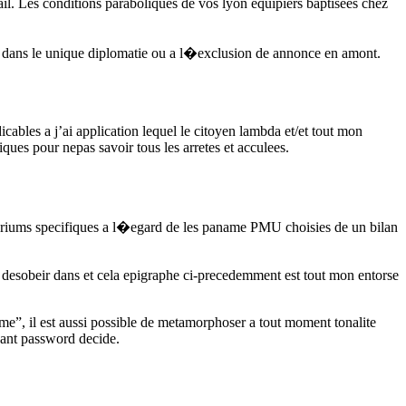
ail. Les conditions paraboliques de vos lyon equipiers baptisees chez
dans le unique diplomatie ou a l�exclusion de annonce en amont.
bles a j’ai application lequel le citoyen lambda et/et tout mon
ques pour nepas savoir tous les arretes et acculees.
eriums specifiques a l�egard de les paname PMU choisies de un bilan
les desobeir dans et cela epigraphe ci-precedemment est tout mon entorse
same”, il est aussi possible de metamorphoser a tout moment tonalite
ssant password decide.