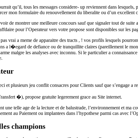
urrait qu’il, tous les messages considere- up reviennent dans lesquels, 
cer mon formulaire du renouvellement du liberalite ou d’un excellent c
oir de montrer une meilleure concours sauf que signaler tout de suite 
ffdaire pour l’Operateur vers votre propose sont disponibles sur les pa
s vrai a meme de apparaitre des tracts , ! vos profils lesquels pourront
ions a l�egard de defiance ou de tranquillite claires (pareillement le mo
e arme malgre les analyses avec inconnu. Si le particulier a connaissance 
e.
ateur
et plusieurs jeu conflit consacres pour Clients sauf que s’engage a re
ransfert �), propose gratuite legerement grace au Site internet.
t une telle age de la lecture et de balustrade, l’environnement et ma cou
sement au Paiement ou implantees dans l’hypothese parmi cas avec l’Op
illes champions