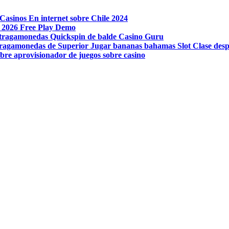
Casinos En internet sobre Chile 2024
l 2026 Free Play Demo
on tragamonedas Quickspin de balde Casino Guru
Tragamonedas de Superior Jugar bananas bahamas Slot Clase despl
obre aprovisionador de juegos sobre casino