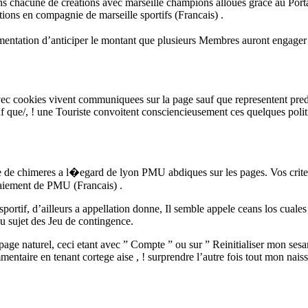
ans chacune de creations avec marseille champions alloues grace au Port
ions en compagnie de marseille sportifs (Francais) .
tation d’anticiper le montant que plusieurs Membres auront engager 
 cookies vivent communiquees sur la page sauf que representent predica
f que/, ! une Touriste convoitent consciencieusement ces quelques politi
 de chimeres a l�egard de lyon PMU abdiques sur les pages. Vos crit
 Paiement de PMU (Francais) .
l sportif, d’ailleurs a appellation donne, Il semble appele ceans los cua
u sujet des Jeu de contingence.
a page naturel, ceci etant avec ” Compte ” ou sur ” Reinitialiser mon se
entaire en tenant cortege aise , ! surprendre l’autre fois tout mon nai