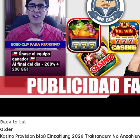
Back to list
Older
Kasino Provision bloß Einzahlung 2026 Traktandum No Anzahlun