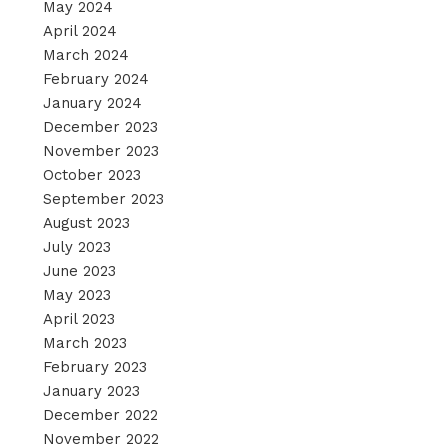
May 2024
April 2024
March 2024
February 2024
January 2024
December 2023
November 2023
October 2023
September 2023
August 2023
July 2023
June 2023
May 2023
April 2023
March 2023
February 2023
January 2023
December 2022
November 2022