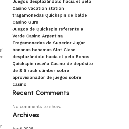
Juegos desplazándolo hacia el pelo
Casino vacation station
tragamonedas Quickspin de balde
Casino Guru
Juegos de Quickspin referente a
Verde Casino Argentina
Tragamonedas de Superior Jugar
bananas bahamas Slot Clase
eg
desplazándolo hacia el pelo Bonos
en
Quickspin reseña Casino de depósito
de $ 5 rock climber sobre
aprovisionador de juegos sobre
casino
Recent Comments
No comments to show.
Archives
r
April 2026