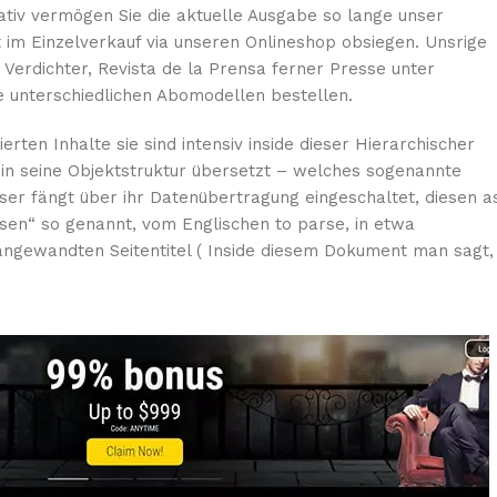
tiv vermögen Sie die aktuelle Ausgabe so lange unser
 im Einzelverkauf via unseren Onlineshop obsiegen. Unsrige
Verdichter, Revista de la Prensa ferner Presse unter
 unterschiedlichen Abomodellen bestellen.
en Inhalte sie sind intensiv inside dieser Hierarchischer
thin seine Objektstruktur übersetzt – welches sogenannte
ser fängt über ihr Datenübertragung eingeschaltet, diesen a
rsen“ so genannt, vom Englischen to parse, in etwa
angewandten Seitentitel ( Inside diesem Dokument man sagt,