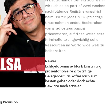
in Deutschland? Der Hu SÜD warnt
wirklich so as part of zwei Woche
nachfolgende Registrierungsfrist
beim BSI für jedes NIS2-pflichtige
Unternehmen endet. Recherchen
von grad celsius’puppig
präsentieren, auf diese weise sera
Kriminelle leichtgewichtig sehen,
Ressourcen im World wide web zu
beibehalten.
Newer
Echtgeldbonusse blank Einzahlung
prasentation eine gro?artige
Gelegenheit, risikofrei nach zum
besten geben oder doch echte
Gewinne nach erzielen
g Provision