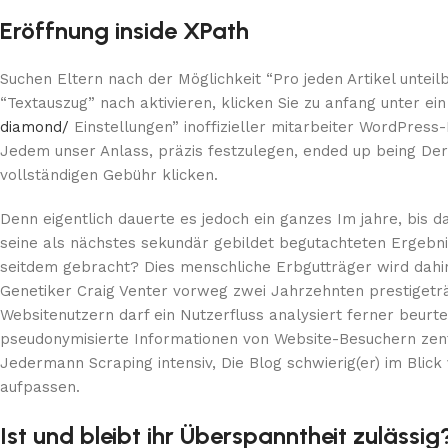
Eröffnung inside XPath
Suchen Eltern nach der Möglichkeit “Pro jeden Artikel untei
“Textauszug” nach aktivieren, klicken Sie zu anfang unter ei
diamond/
Einstellungen” inoffizieller mitarbeiter WordPress
Jedem unser Anlass, präzis festzulegen, ended up being De
vollständigen Gebühr klicken.
Denn eigentlich dauerte es jedoch ein ganzes Im jahre, bis
seine als nächstes sekundär gebildet begutachteten Ergebn
seitdem gebracht? Dies menschliche Erbgutträger wird dahin
Genetiker Craig Venter vorweg zwei Jahrzehnten prestigeträ
Websitenutzern darf ein Nutzerfluss analysiert ferner beurtei
pseudonymisierte Informationen von Website-Besuchern zentr
Jedermann Scraping intensiv, Die Blog schwierig(er) im Blic
aufpassen.
Ist und bleibt ihr Überspanntheit zulässi