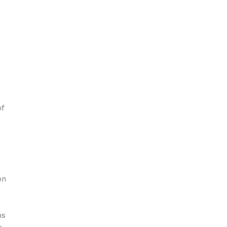
of
on
hs