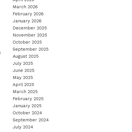
March 2026
February 2026
January 2026
December 2025
November 2025
October 2025
September 2025
s
August 2025
July 2025
June 2025
May 2025
April 2025
March 2025
February 2025
January 2025
October 2024
September 2024
July 2024